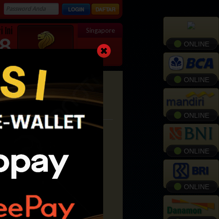
i Ini
Singapore
8
ONLINE
6
ONLINE
ONLINE
ONLINE
ONLINE