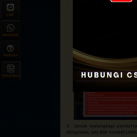
3. Untuk melengkapi pendaftar
diinginkan, lalu klik tombol LANJ