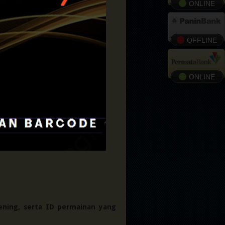
ONLINE
OFFLINE
ONLINE
ening, serta ID permainan yang