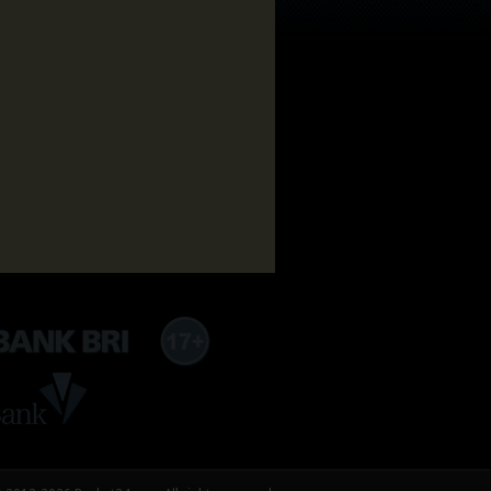
atus pendaftaran Anda. Status
an telah diterima, status akan
ED.